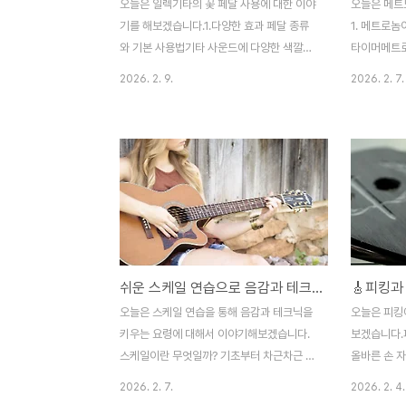
오늘은 일렉기타의 꽃 페달 사용에 대한 이야
오늘은 메트
기를 해보겠습니다.1.다양한 효과 페달 종류
1. 메트로놈
와 기본 사용법기타 사운드에 다양한 색깔과
타이머메트로
깊이를 더해주는 효과 페달은 크게 디스토션,
내면서 연주
2026. 2. 9.
2026. 2. 7.
디스토션, 딜레이, 리버브, 코러스, 와와 페달
연습하도록 
등으로 나뉩니다. 🎶 각 페달마다 독특한 톤
음 같지만, 
과 분위기를 만들어내며, 특정 곡이나 장르에
관이 우리가 
어울리는 사운드를 연출할 수 있어요.디스토
자연스럽게 
션/오버드라이브: 강렬한 왜곡 사운드로 락,
터 전문가까
메탈에 필수!딜레이: 소리를 반복 재생해 공
너랍니다.2.
간감을 부여, 발라드나 솔로에 효과적리버브:
시작해 점차
울림을 만들어 주어 라이브홀에 있는 듯한 느
부터 시작하는
낌을 줍니다코러스: 음을 약간씩 변형해 풍성
박자의 느린 
쉬운 스케일 연습으로 음감과 테크닉 확실히 키우기 🎸✨
한 소리를 연출와와 페달: 주로 리듬과 멜로
히 맞추는 것
디에 독특한 ‘와~’ 음색을 더함초보자라면 먼
다 보면 틀리
오늘은 스케일 연습을 통해 음감과 테크닉을
오늘은 피킹
저 하나씩 페달을 체험하며 각 페달의 소리를
선순위를 둡니
키우는 요령에 대해서 이야기해보겠습니다.
보겠습니다.
느껴보는 ..
고 나면 ..
스케일이란 무엇일까? 기초부터 차근차근 이
올바른 손 
해하기 스케일은 음악의 기본 뼈대 같은 존재
뜯거나 긁는
2026. 2. 7.
2026. 2. 4.
예요. 음계라고도 하죠. 쉽게 말해, 음들이 모
른손(왼손잡