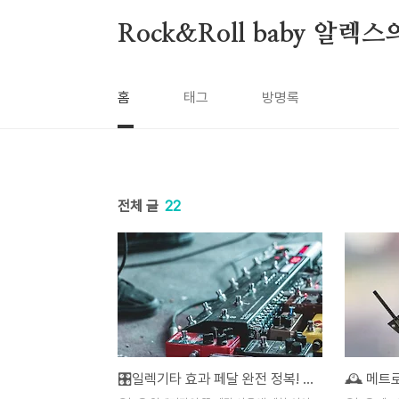
본문 바로가기
Rock&Roll baby 알렉
홈
태그
방명록
전체 글
22
🎛️일렉기타 효과 페달 완전 정복! 초보자를 위한 사용법과 꼭 알아야 할 주의사항🎸✨