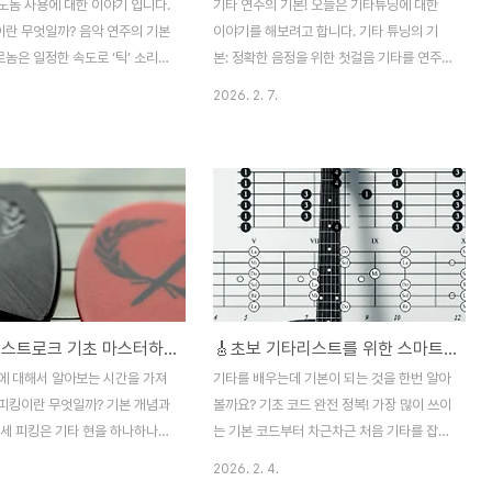
노놈 사용에 대한 이야기 입니다.
기타 연주의 기본! 오늘은 기타튜닝에 대한
이란 무엇일까? 음악 연주의 기본
이야기를 해보려고 합니다. 기타 튜닝의 기
놈은 일정한 속도로 ‘틱’ 소리를
본: 정확한 음정을 위한 첫걸음 기타를 연주
자가 정확한 박자에 맞춰 음악을
할 때 가장 중요한 것은 ‘기본에 충실한 튜
2026. 2. 7.
도와주는 도구예요. 단순한 기계
닝’입니다. 🎵 기타 줄은 온도, 습도, 연주 강
이 ‘딱딱’ 소리에 맞춰 연습하는 습
도에 따라 쉽게 변해 음정이 틀어지기 쉬워
음악에서 가장 중요한 ‘템포’를
요. 그래서 연주 전에 반드시 튜닝기를 사용
몸에 익히도록 해주죠. 초보자부
해 표준 음정을 맞추는 습관을 들여야 합니
지 모두에게 필수적인 연습 파트
다. 초보자라면 크로매틱 튜너를 추천하는데,
 단계별 메트로놈 연습법: 천천히
모든 음을 정확하게 조율해 주어 실수가 줄고
 속도 올리기처음에는 느린 박자
빠른 시간 안에 튜닝을 완료할 수 있답니다.
 게 좋아요. 예를 들어 분당 60
매일 연습 전후로 한 번씩 점검하는 게 가장
속도로 맞춰 놓고, 각 음을 정확
효과적이에요. 또, 줄을 튕기면서 세밀하게
🎸피킹과 스트로크 기초 마스터하기: 리듬감을 살려 멋지게 연주하는 첫 걸음! 🥁🎶
🎸초보 기타리스트를 위한 스마트 코드 구성과 전환 연습법🔥 빠르고 즐겁게 마스터하는 비법! 💡🎶
에 집중하세요. 너무 빠르게 하
음정을 확인하는 귀 훈련도 꾸준히 병행해 보
기 쉬우니, 천천히 정확성에 우
세요!기타 관리: 줄 교체와 청결 유지로 음질
에 대해서 알아보는 시간을 가져
기타를 배우는데 기본이 되는 것을 한번 알아
다. 20~30분 꾸준히 연습하
오래 가꾸기기타가 좋은 음을 내려면 관리도
피킹이란 무엇일까? 기본 개념과
볼까요? 기초 코드 완전 정복! 가장 많이 쓰이
필수랍니다!..
자세 피킹은 기타 현을 하나하나
는 기본 코드부터 차근차근 처음 기타를 잡았
 연주법이에요. 🎸 기본적으로 오
다면, 제일 먼저 익혀야 하는 건 바로 기본 코
2026. 2. 4.
이는 반대)의 자세가 매우 중요하
드들이에요! 🎵 C, G, D, Em, Am 같은 기본